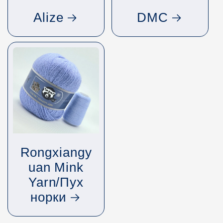
Alize
DMC
Rongxiangy
uan Mink
Yarn/Пух
норки