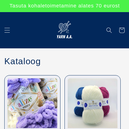
Перейти
Tasuta kohaletoimetamine alates 70 eurost
к
контенту
Korv
Kataloog