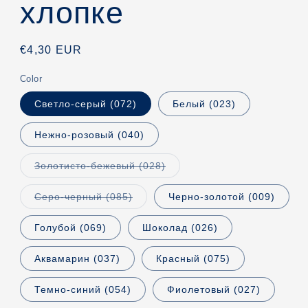
хлопке
Обычная
€4,30 EUR
цена
Color
Светло-серый (072)
Белый (023)
Нежно-розовый (040)
Вариант
Золотисто-бежевый (028)
распродан
или
недоступен
Вариант
Серо-черный (085)
Черно-золотой (009)
распродан
или
недоступен
Голубой (069)
Шоколад (026)
Аквамарин (037)
Красный (075)
Темно-синий (054)
Фиолетовый (027)