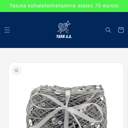
Перейти
Tasuta kohaletoimetamine alates 70 eurost
к
контенту
Korv
Перейти к
информации
о продукте