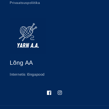
Privaatsuspoliitika
Lõng AA
Internetis lõngapood
Facebook
Instagram