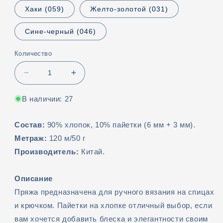
Хаки (059)
Желто-золотой (031)
Сине-черный (046)
Количество
Уменьшить
Увеличить
количество
количество
Пайетки
Пайетки
В наличии: 27
на
на
хлопке
хлопке
Состав:
90% хлопок, 10% пайетки (6 мм + 3 мм).
Метраж:
120 м/50 г
Производитель
:
Китай.
Описание
Пряжа предназначена для ручного вязания на спицах
и крючком. Пайетки на хлопке отличный выбор, если
вам хочется добавить блеска и элегантности своим