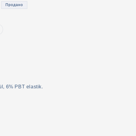
Продано
ариант
аспродан
ли
едоступен
l, 6% PBT elastik.