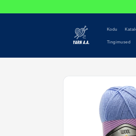
Перейти
к
контенту
Kodu
Kata
Tingimused
Перейти к
информации
о продукте