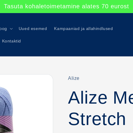
Tasuta kohaletoimetamine alates 70 eurost
loog
Uued esemed
Kampaaniad ja allahindlused
Kontaktid
Alize
Alize M
Stretch