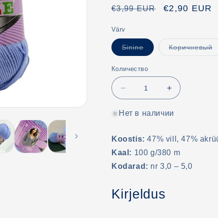
Обычная
Цена
€2,90 EUR
€3,99 EUR
цена
со
Värv
скидкой
Вариант
В
Sinine
Коричневый
распродан
р
или
и
недоступен
н
Количество
Уменьшить
Увеличить
количество
количество
Alize
Alize
Нет в наличии
Merino
Merino
Stretch
Stretch
Koostis:
47% vill, 47% akrüü
Kaal:
100 g/380 m
Kodarad:
nr 3,0 – 5,0
Kirjeldus