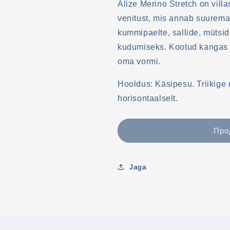
Alize Merino Stretch on villa
venitust, mis annab suurema
kummipaelte, sallide, mütsid
kudumiseks. Kootud kangas v
oma vormi.
Hooldus: Käsipesu. Triikige
horisontaalselt.
Про
Jaga