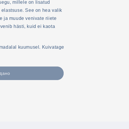
segu, millele on lisatud
 elastsuse. See on hea valik
e ja muude venivate riiete
enib hästi, kuid ei kaota
 madalal kuumusel. Kuivatage
дано