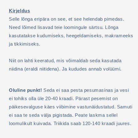
Kirjeldus
Selle lõnga eripära on see, et see helendab pimedas.
Need lõimed lisavad teie loomingule särtsu. Lõnga
kasutatakse kudumiseks, heegeldamiseks, makrameeks
ja tikkimiseks.
Niit on lahti keeratud, mis võimaldab seda kasutada
niidina (eraldi niitidena). Ja kududes annab volüümi.
Oluline punkt!
Seda ei saa pesta pesumasinas ja vesi
ei tohiks olla üle 20-40 kraadi. Pärast pesemist on
päikesevalguse käes viibimine vastunäidustatud. Samuti
ei saa te seda välja pigistada. Peate laskma sellel
loomulikult kuivada. Triikida saab 120-140 kraadi juures.