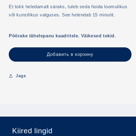
Et tokk heledamalt säraks, tuleb seda hoida loomulikus
või kunstlikus valguses. See helendab 15 minutit.
Pöörake tähelepanu kaadritele. Väikesed tokid.
Добавить в корзину
Jaga
Kiired lingid