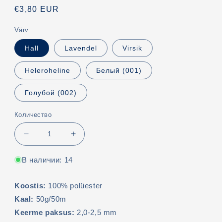
Обычная
€3,80 EUR
цена
Värv
Hall
Lavendel
Virsik
Heleroheline
Белый (001)
Голубой (002)
Количество
Уменьшить
Увеличить
количество
количество
Hõõguv
Hõõguv
В наличии: 14
lõng
lõng
Koostis:
100% polüester
Kaal:
50g/50m
Keerme paksus:
2,0-2,5 mm