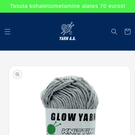
Перейти
Tasuta kohaletoimetamine alates 70 eurost
к
контенту
Korv
Перейти к
информации
о продукте