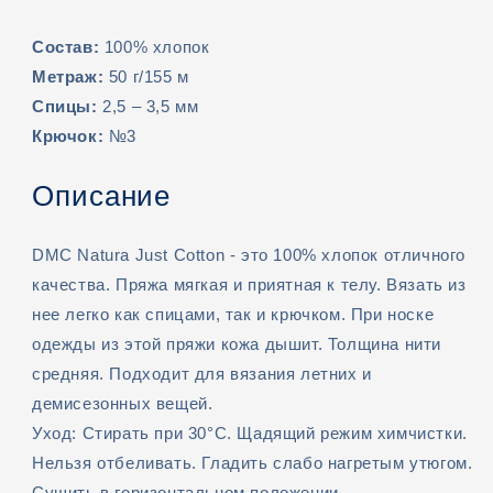
Natura
Natura
Just
Just
Состав:
100% хлопок
Сotton
Сotton
Метраж:
50 г/155 м
Спицы:
2,5 – 3,5 мм
Крючок:
№3
Описание
DMC Natura Just Сotton - это 100% хлопок отличного
качества. Пряжа мягкая и приятная к телу. Вязать из
нее легко как спицами, так и крючком. При носке
одежды из этой пряжи кожа дышит. Толщина нити
средняя. Подходит для вязания летних и
демисезонных вещей.
Уход: Стирать при 30°C. Щадящий режим химчистки.
Нельзя отбеливать. Гладить слабо нагретым утюгом.
Сушить в горизонтальном положении.