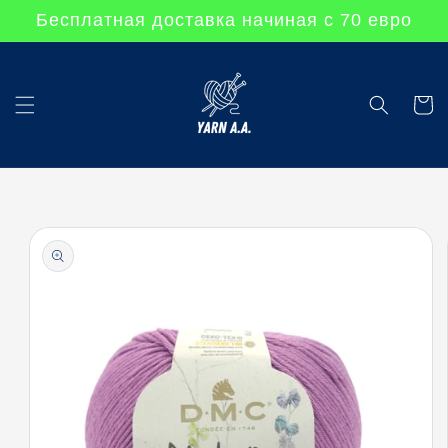
Перейти
Бесплатная доставка начиная с 70 евро
к
контенту
Корзин
Перейти к
информации
о продукте