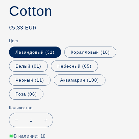
Сotton
Обычная
€5,33 EUR
цена
Цвет
Лавандовый (31)
Коралловый (18)
Белый (01)
Небесный (05)
Черный (11)
Аквамарин (100)
Роза (06)
Количество
Уменьшить
Увеличить
количество
количество
DMC
DMC
В наличии: 18